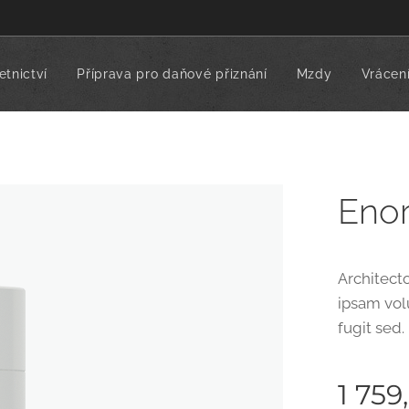
tnictví
Příprava pro daňové přiznání
Mzdy
Vrácení
Eno
Architect
ipsam vol
fugit sed.
1 759