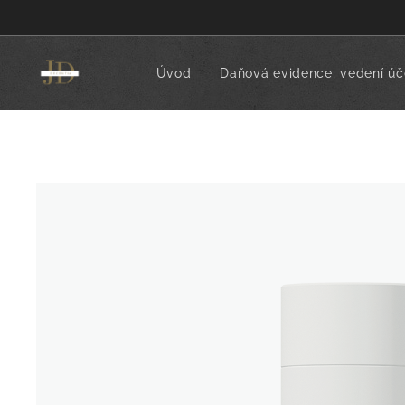
Úvod
Daňová evidence, vedení úče