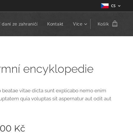
CS
 daní ze zahraničí
Kontakt
Více
Košík
rmní encyklopedie
o beatae vitae dicta sunt explicabo nemo enim
uptatem quia voluptas sit aspernatur aut odit aut
,00
Kč