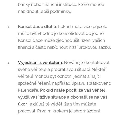
banky nebo finanční instituce, které mohou
nabídnout lepší podmínky.
Konsolidace dluhů
: Pokud máte více půjček,
může být vhodné je konsolidovat do jedné.
Konsolidace může zjednodušit řízení vašich
financí a často nabídnout nižší úrokovou sazbu.
Vyjednání s věřitelem
: Neváhejte kontaktovat
svého věřitele a probrat svou situaci. Někteří
věřitelé mohou být ochotni jednat a najít
společné řešení, například úpravu splátkového
kalendáře.
Pokud máte pocit, že váš věřitel
využil vaší tíživé situace a obohatil se na váš
úkor,
je důležité vědět, že s tím můžete
pracovat. Prvním krokem je shromáždění